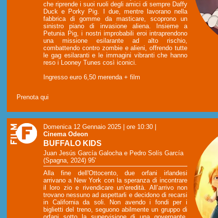
che riprende i suoi ruoli degli amici di sempre Daffy
Duck e Porky Pig. I due, mentre lavorano nella
fabbrica di gomme da masticare, scoprono un
sinistro piano di invasione aliena. Insieme a
Petunia Pig, i nostri improbabili eroi intraprendono
una missione esilarante ad alto rischio,
combattendo contro zombie e alieni, offrendo tutte
le gag esilaranti e le immagini vibranti che hanno
reso i Looney Tunes così iconici.
Ingresso euro 6,50 merenda + film
Prenota qui
Domenica 12 Gennaio 2025 | ore 10:30
|
Cinema Odeon
BUFFALO KIDS
Juan Jesús García Galocha e Pedro Solís García
(Spagna, 2024) 95'
Alla fine dell'Ottocento, due orfani irlandesi
arrivano a New York con la speranza di incontrare
il loro zio e rivendicare un’eredità. All’arrivo non
trovano nessuno ad aspettarli e decidono di recarsi
in California da soli. Non avendo i fondi per i
biglietti del treno, seguono abilmente un gruppo di
orfani sotto la supervisione di una governante,