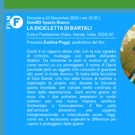
Domenica 10 Novembre 2024 | ore 10:30
|
DumBO Spazio Bianco
LA BICICLETTA DI BARTALI
Enrico Paolantonio (Italia, Irlanda, India, 2024) 82’
Presenta
Evelina Poggi
, produttrice del film
David è un ragazzo ebreo che, con la sua squadra
di ciclismo, rivaleggia con quella dell'arabo
Ibrahim. Da entrambe le parti si vedono gli altri
come nemici su cui primeggiare. Il nonno di David
possiede però un oggetto che consente di guardare
allo sport in modo diverso. Si tratta della bicicletta
di Gino Bartali, che non ebbe timore di mettere a
repentaglio la propria vita, durante la Seconda
guerra mondiale, per salvare molte centinaia di
ebrei dalla deportazione. Sarà anche grazie ad
essa che i due potranno prepararsi in modo
inatteso per una nuova impresa sportiva.
Ambientato a Gerusalemme, il film parla
dell’amicizia attraverso uno sguardo
intergenerazionale e interculturale acuto. Oggi,
come ieri, è necessario superare le differenze per
capirsi e proteggersi dalle guerre.