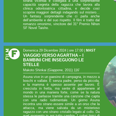
strana vicenda è collegata a una sorprendente
capacità segreta della ragazza che lavora alla
clinica odontoiatrica cittadina, e decide così
scoprire maggiori dettagli indagando sul mistero…
Un fantasy sorprendente che ci parla anche
dell’ambiente e del suo rispetto. Il film è tratto dal
romanzo omonimo, vincitore del 31° Premio Nihon
SF Novel Taisho.
Domenica 29 Dicembre 2024 | ore 17:00
|
MAST
VIAGGIO VERSO AGARTHA – I
BAMBINI CHE INSEGUONO LE
STELLE
Makoto Shinkai (Giappone, 2011) 116’
Asuna vive in un paesino di campagna, in mezzo a
boschi e vallate. È senza padre, perso da piccola,
e la mamma è spesso assente per lavoro. È
cresciuta in fretta, ma sente di appartenere al
mondo in una maniera forte, come se la natura
stessa le parlasse tramite una canzone che capta
con una radio rudimentale. Un giorno Asuna
incontra uno strano essere simile a un orso che la
attacca, ma viene salvata da un misterioso
ragazzo con uno strano cristallo legato al collo. Da
quel momento in poi tutto cambia. I colori tipici di