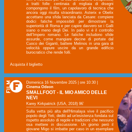
a tratti folle: centinaia di migliaia di disegni
compongono il film, un capolavoro di tecnica che
ancora oggi risulta straordinario. Asterix e Obelix
accettano una sfida lanciata da Cesare: compiere
dodici fatiche impossibili per dimostrare la
superiorità di Roma e per capire davvero se i Galli
siano o meno degli Dei. In palio vi è il controllo
dell’Impero romano. Le fatiche includono sfide
assurde, come mangiare decine di portate dal
Cuoco dei Giganti, battere Melinos in una gara di
velocità oppure uscire da un grande edificio
burocratico che rende folli.
Acquista il biglietto
Domenica 16 Novembre 2025 | ore 10:30
|
Cinema Odeon
SMALLFOOT - IL MIO AMICO DELLE
NEVI
Karey Kirkpatrick (USA, 2018) 96’
Sulla vetta più alta dell'Himalaya vive il pacifico
popolo degli Yeti, dediti ad un'esistenza fondata sul
rispetto assoluto di regole e tradizioni che nessuno
osa mettere in discussione. Un giorno però il
giovane Migo si imbatte per caso in un esemplare