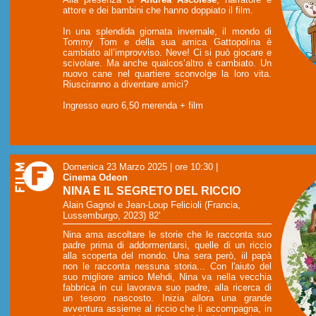
attore e dei bambini che hanno doppiato il film.
In una splendida giornata invernale, il mondo di
Tommy Tom e della sua amica Gattopolina è
cambiato all’improvviso. Neve! Ci si può giocare e
scivolare. Ma anche qualcos’altro è cambiato. Un
nuovo cane nel quartiere sconvolge la loro vita.
Riusciranno a diventare amici?
Ingresso euro 6,50 merenda + film
Domenica 23 Marzo 2025 | ore 10:30
|
Cinema Odeon
NINA E IL SEGRETO DEL RICCIO
Alain Gagnol e Jean-Loup Felicioli (Francia,
Lussemburgo, 2023) 82'
Nina ama ascoltare le storie che le racconta suo
padre prima di addormentarsi, quelle di un riccio
alla scoperta del mondo. Una sera però, iil papà
non le racconta nessuna storia... Con l'aiuto del
suo migliore amico Mehdi, Nina va nella vecchia
fabbrica in cui lavorava suo padre, alla ricerca di
un tesoro nascosto. Inizia allora una grande
avventura assieme al riccio che li accompagna, in