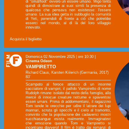
di "smallfoot" ovvero un essere umano. Migo tenta
quindi di dimostrare ai suoi simili la presenza di
qualcosa che pensava non esistesse: l'essere
umano. La sua idea getta in subbuglio la comunità
di Yeti, ponendoli di fronte a ciò che potrebbe
esserci nel mondo, al di là del loro villaggio
innevato.
Acquista il biglietto
Domenica 02 Novembre 2025 | ore 10:30
|
Cinema Odeon
VAMPIRETTO
Richard Claus, Karsten Kiilerich (Germania, 2017)
83’
Scampato al feroce attacco di un insonne
cacciatore di vampiri, il pallido Vampiretto di nome
Rudolph rimane isolato dal resto della famiglia, alla
mercé di innocue creature notturne e spaventosi
esseri umani. Prima di addormentarsi, il ragazzino
Tom tende le orecchie per udire il latrare dei lupi
mannari, scruta gli specchi e il cielo al tramonto,
convinto che la popolazione dei cadaverici mostri
succhiasangue esista realmente. Immaginatevi
che emozione quando Tom e Vampiretto si
incontrano davvero! Il film è tratto dai romanzi di