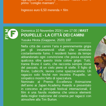
primo "coniglio mannaro"...
Ingresso euro 6,50 merenda + film
Domenica 10 Novembre 2024 | ore 17:00
|
MAST
POUPELLE - LA CITTÀ DEI CAMINI
Yusuke Hirota (Giappone, 2020) 100'
Nella città dei camini l’aria è perennemente grigia
per gli innumerevoli sfiati che emettono
costantemente fumo. I residenti hanno da tempo
abbandonato ogni convinzione che possa esistere
qualcosa oltre questo triste colore grigio. Tutti,
tranne Bruno il sarto, che racconta sempre storie
del passato, di un cielo pieno di stelle. Il figlio di
Bruno, Lubicchi, lavora come spazzacamino. Un
ragazzo solo finché non incontra Poupelle, un
simpatico mostro fatto di spazzatura.
Nominato al Premio Eccellenza Animazione
dell’anno ai Japan Academy Awards e presentato
in concorso ai principali festival internazionali, il
film è una favola moderna che unisce elementi
della miglior tradizione del cinema per ragazzi con
atmosfere alla Tim Burton.