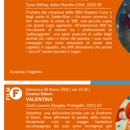
Tyree Dillihay, Adam Rosette (USA, 2025) 98’
Prodotto dal campione della NBA Stephen Curry e
dagli autori di
Spider-Man – Un nuovo universo
, il
film racconta la storia di Will, una piccola capra
con grandi sogni agonistici. All’improvviso Will ha
l’occasione di entrare tra i professionisti di
“pallaruggente”, uno sport praticato di solito dagli
animali più veloci e feroci del pianeta. I suoi nuovi
compagni non sono entusiasti di avere una
capretta in squadra, ma Will dimostrerà che anche
i “piccoli” sanno lasciare il segno.
Acquista il biglietto
Domenica 08 Marzo 2026 | ore 10:30
|
Cinema Odeon
VALENTINA
Chelo Loureiro (Spagna, Portogallo, 2021) 63’
Valentina, una dolcissima bimba con la Sindrome
di Down, deve affrontare la perdita della nonna.
Intraprende così un viaggio fantastico
accompagnata dai suoi amici immaginari per