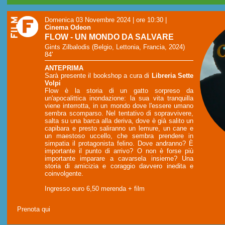
Domenica 03 Novembre 2024 | ore 10:30
|
Cinema Odeon
FLOW - UN MONDO DA SALVARE
Gints Zilbalodis (Belgio, Lettonia, Francia, 2024)
84'
ANTEPRIMA
Sarà presente il bookshop a cura di
Libreria Sette
Volpi
Flow è la storia di un gatto sorpreso da
un'apocalittica inondazione: la sua vita tranquilla
viene interrotta, in un mondo dove l'essere umano
sembra scomparso. Nel tentativo di sopravvivere,
salta su una barca alla deriva, dove è già salito un
capibara e presto saliranno un lemure, un cane e
un maestoso uccello, che sembra prendere in
simpatia il protagonista felino. Dove andranno? È
importante il punto di arrivo? O non è forse più
importante imparare a cavarsela insieme? Una
storia di amicizia e coraggio davvero inedita e
coinvolgente.
Ingresso euro 6,50 merenda + film
Prenota qui