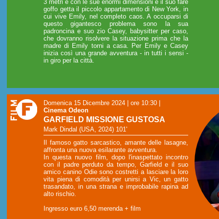
3 metri e con le sue enormi dimensioni e il suo fare
goffo getta il piccolo appartamento di New York, in
cui vive Emily, nel completo caos. A occuparsi di
questo gigantesco problema sono la sua
padroncina e suo zio Casey, babysitter per caso,
che dovranno risolvere la situazione prima che la
madre di Emily torni a casa. Per Emily e Casey
inizia così una grande avventura - in tutti i sensi -
in giro per la città.
Domenica 15 Dicembre 2024 | ore 10:30
|
Cinema Odeon
GARFIELD MISSIONE GUSTOSA
Mark Dindal (USA, 2024) 101'
Il famoso gatto sarcastico, amante delle lasagne,
affronta una nuova esilarante avventura.
In questa nuovo film, dopo l'inaspettato incontro
con il padre perduto da tempo, Garfield e il suo
amico canino Odie sono costretti a lasciare la loro
vita piena di comodità per unirsi a Vic, un gatto
trasandato, in una strana e improbabile rapina ad
alto rischio.
Ingresso euro 6,50 merenda + film