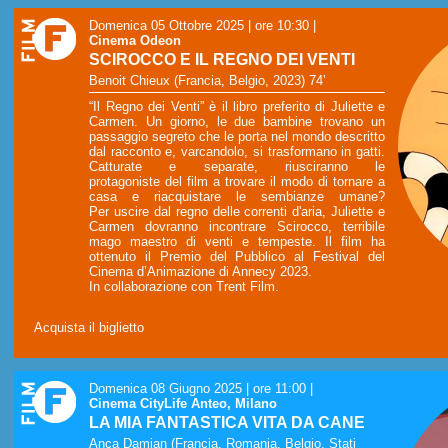
Domenica 05 Ottobre 2025 | ore 10:30
|
Cinema Odeon
SCIROCCO E IL REGNO DEI VENTI
Benoit Chieux (Francia, Belgio, 2023) 74’
“Il Regno dei Venti” è il libro preferito di Juliette e
Carmen. Un giorno, le due bambine trovano un
passaggio segreto che le porta nel mondo descritto
dal racconto e, varcandolo, si trasformano in gatti.
Catturate e separate, riusciranno le
protagoniste del film a trovare il modo di tornare a
casa e riacquistare le sembianze umane?
Per uscire dal regno delle correnti d'aria, Juliette e
Carmen dovranno incontrare Scirocco, terribile
mago maestro di venti e tempeste. Il film ha
ottenuto il Premio del Pubblico al Festival del
Cinema d’Animazione di Annecy 2023.
In collaborazione con Trent Film.
Acquista il biglietto
Domenica 08 Giugno 2025 | ore 11:00
|
Cinema CityLife Anteo, Milano
LA MIA FANTASTICA VITA DA CANE
Anca Damian (Francia, Romania, Belgio, Stati