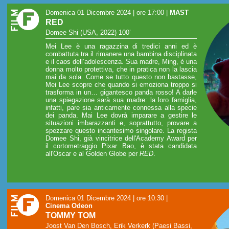
Domenica 01 Dicembre 2024 | ore 17:00
|
MAST
RED
Domee Shi (USA, 2022) 100’
Mei Lee è una ragazzina di tredici anni ed è
combattuta tra il rimanere una bambina disciplinata
e il caos dell’adolescenza. Sua madre, Ming, è una
donna molto protettiva, che in pratica non la lascia
mai da sola. Come se tutto questo non bastasse,
Mei Lee scopre che quando si emoziona troppo si
trasforma in un… gigantesco panda rosso! A darle
una spiegazione sarà sua madre: la loro famiglia,
infatti, pare sia anticamente connessa alla specie
dei panda. Mai Lee dovrà imparare a gestire le
situazioni imbarazzanti e, soprattutto, provare a
spezzare questo incantesimo singolare. La regista
Domee Shi, già vincitrice dell'Academy Award per
il cortometraggio Pixar Bao, è stata candidata
all'Oscar e al Golden Globe per
RED
.
Domenica 01 Dicembre 2024 | ore 10:30
|
Cinema Odeon
TOMMY TOM
Joost Van Den Bosch, Erik Verkerk (Paesi Bassi,