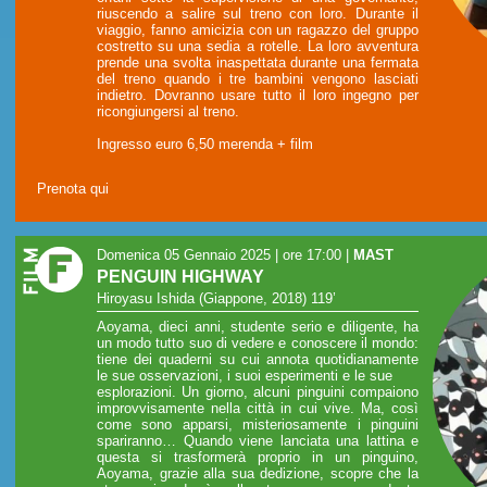
riuscendo a salire sul treno con loro. Durante il
viaggio, fanno amicizia con un ragazzo del gruppo
costretto su una sedia a rotelle. La loro avventura
prende una svolta inaspettata durante una fermata
del treno quando i tre bambini vengono lasciati
indietro. Dovranno usare tutto il loro ingegno per
ricongiungersi al treno.
Ingresso euro 6,50 merenda + film
Prenota qui
Domenica 05 Gennaio 2025 | ore 17:00
|
MAST
PENGUIN HIGHWAY
Hiroyasu Ishida (Giappone, 2018) 119’
Aoyama, dieci anni, studente serio e diligente, ha
un modo tutto suo di vedere e conoscere il mondo:
tiene dei quaderni su cui annota quotidianamente
le sue osservazioni, i suoi esperimenti e le sue
esplorazioni. Un giorno, alcuni pinguini compaiono
improvvisamente nella città in cui vive. Ma, così
come sono apparsi, misteriosamente i pinguini
spariranno… Quando viene lanciata una lattina e
questa si trasformerà proprio in un pinguino,
Aoyama, grazie alla sua dedizione, scopre che la