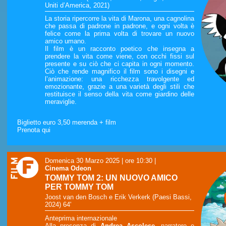
Uniti d’America, 2021)
La storia ripercorre la vita di Marona, una cagnolina
che passa di padrone in padrone, e ogni volta è
felice come la prima volta di trovare un nuovo
amico umano.
Il film è un racconto poetico che insegna a
prendere la vita come viene, con occhi fissi sul
presente e su ciò che ci capita in ogni momento.
Ciò che rende magnifico il film sono i disegni e
l’animazione: una ricchezza travolgente ed
emozionante, grazie a una varietà degli stili che
restituisce il senso della vita come giardino delle
meraviglie.
Biglietto euro 3,50 merenda + film
Prenota qui
Domenica 30 Marzo 2025 | ore 10:30
|
Cinema Odeon
TOMMY TOM 2: UN NUOVO AMICO
PER TOMMY TOM
Joost van den Bosch e Erik Verkerk (Paesi Bassi,
2024) 64'
Anteprima internazionale
Alla presenza di
Andrea Ascolese
, narratore e