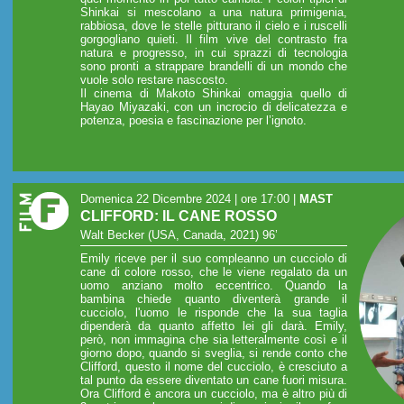
Shinkai si mescolano a una natura primigenia,
rabbiosa, dove le stelle pitturano il cielo e i ruscelli
gorgogliano quieti. Il film vive del contrasto fra
natura e progresso, in cui sprazzi di tecnologia
sono pronti a strappare brandelli di un mondo che
vuole solo restare nascosto.
Il cinema di Makoto Shinkai omaggia quello di
Hayao Miyazaki, con un incrocio di delicatezza e
potenza, poesia e fascinazione per l’ignoto.
Domenica 22 Dicembre 2024 | ore 17:00
|
MAST
CLIFFORD: IL CANE ROSSO
Walt Becker (USA, Canada, 2021) 96’
Emily riceve per il suo compleanno un cucciolo di
cane di colore rosso, che le viene regalato da un
uomo anziano molto eccentrico. Quando la
bambina chiede quanto diventerà grande il
cucciolo, l'uomo le risponde che la sua taglia
dipenderà da quanto affetto lei gli darà. Emily,
però, non immagina che sia letteralmente così e il
giorno dopo, quando si sveglia, si rende conto che
Clifford, questo il nome del cucciolo, è cresciuto a
tal punto da essere diventato un cane fuori misura.
Ora Clifford è ancora un cucciolo, ma è altro più di