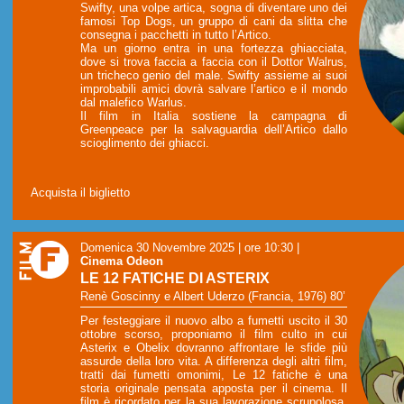
Swifty, una volpe artica, sogna di diventare uno dei
famosi Top Dogs, un gruppo di cani da slitta che
consegna i pacchetti in tutto l’Artico.
Ma un giorno entra in una fortezza ghiacciata,
dove si trova faccia a faccia con il Dottor Walrus,
un tricheco genio del male. Swifty assieme ai suoi
improbabili amici dovrà salvare l’artico e il mondo
dal malefico Warlus.
Il film in Italia sostiene la campagna di
Greenpeace per la salvaguardia dell’Artico dallo
scioglimento dei ghiacci.
Acquista il biglietto
Domenica 30 Novembre 2025 | ore 10:30
|
Cinema Odeon
LE 12 FATICHE DI ASTERIX
Renè Goscinny e Albert Uderzo (Francia, 1976) 80’
Per festeggiare il nuovo albo a fumetti uscito il 30
ottobre scorso, proponiamo il film culto in cui
Asterix e Obelix dovranno affrontare le sfide più
assurde della loro vita. A differenza degli altri film,
tratti dai fumetti omonimi, Le 12 fatiche è una
storia originale pensata apposta per il cinema. Il
film è ricordato per la sua lavorazione scrupolosa,