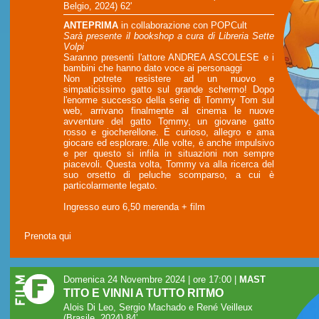
Belgio, 2024) 62'
ANTEPRIMA
in collaborazione con POPCult
Sarà presente il bookshop a cura di Libreria Sette
Volpi
Saranno presenti l'attore ANDREA ASCOLESE e i
bambini che hanno dato voce ai personaggi
Non potrete resistere ad un nuovo e
simpaticissimo gatto sul grande schermo! Dopo
l'enorme successo della serie di Tommy Tom sul
web, arrivano finalmente al cinema le nuove
avventure del gatto Tommy, un giovane gatto
rosso e giocherellone. È curioso, allegro e ama
giocare ed esplorare. Alle volte, è anche impulsivo
e per questo si infila in situazioni non sempre
piacevoli. Questa volta, Tommy va alla ricerca del
suo orsetto di peluche scomparso, a cui è
particolarmente legato.
Ingresso euro 6,50 merenda + film
Prenota qui
Domenica 24 Novembre 2024 | ore 17:00
|
MAST
TITO E VINNI A TUTTO RITMO
Alois Di Leo, Sergio Machado e René Veilleux
(Brasile, 2024) 84’