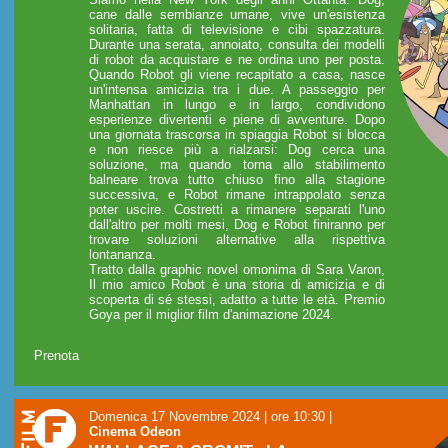
cane dalle sembianze umane, vive un'esistenza
solitaria, fatta di televisione e cibi spazzatura.
Durante una serata, annoiato, consulta dei modelli
di robot da acquistare e ne ordina uno per posta.
Quando Robot gli viene recapitato a casa, nasce
un'intensa amicizia tra i due. A passeggio per
Manhattan in lungo e in largo, condividono
esperienze divertenti e piene di avventure. Dopo
una giornata trascorsa in spiaggia Robot si blocca
e non riesce più a rialzarsi: Dog cerca una
soluzione, ma quando torna allo stabilimento
balneare trova tutto chiuso fino alla stagione
successiva, e Robot rimane intrappolato senza
poter uscire. Costretti a rimanere separati l'uno
dall'altro per molti mesi, Dog e Robot finiranno per
trovare soluzioni alternative alla rispettiva
lontananza.
Tratto dalla graphic novel omonima di Sara Varon,
Il mio amico Robot è una storia di amicizia e di
scoperta di sé stessi, adatto a tutte le età. Premio
Goya per il miglior film d'animazione 2024.
Prenota
Domenica 17 Novembre 2024 | ore 10:30
|
Cinema Odeon