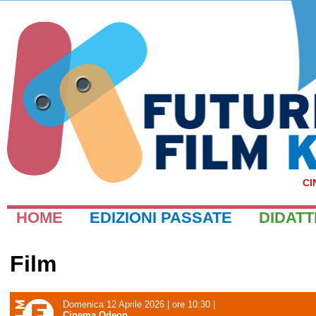
CI
HOME
EDIZIONI PASSATE
DIDATT
Film
Domenica 12 Aprile 2026 | ore 10:30
|
Cinema Odeon