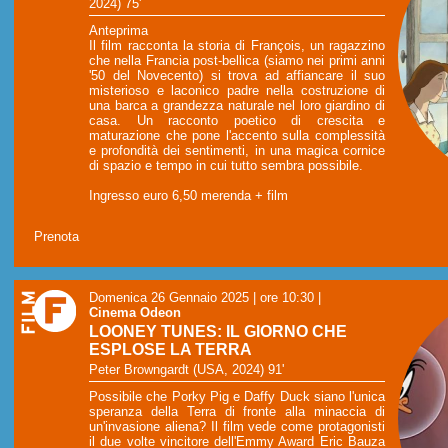
2024) 75'
Anteprima
Il film racconta la storia di François, un ragazzino
che nella Francia post-bellica (siamo nei primi anni
'50 del Novecento) si trova ad affiancare il suo
misterioso e laconico padre nella costruzione di
una barca a grandezza naturale nel loro giardino di
casa. Un racconto poetico di crescita e
maturazione che pone l'accento sulla complessità
e profondità dei sentimenti, in una magica cornice
di spazio e tempo in cui tutto sembra possibile.
Ingresso euro 6,50 merenda + film
Prenota
Domenica 26 Gennaio 2025 | ore 10:30
|
Cinema Odeon
LOONEY TUNES: IL GIORNO CHE
ESPLOSE LA TERRA
Peter Browngardt (USA, 2024) 91'
Possibile che Porky Pig e Daffy Duck siano l'unica
speranza della Terra di fronte alla minaccia di
un'invasione aliena? Il film vede come protagonisti
il ​​due volte vincitore dell'Emmy Award Eric Bauza