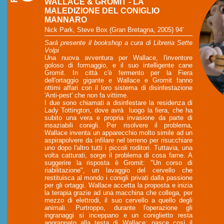
WALLACE & GROMIT - LA
MALEDIZIONE DEL CONIGLIO
MANNARO
Nick Park, Steve Box (Gran Bretagna, 2005) 94'
Sarà presente il bookshop a cura di Libreria Sette
Volpi
Una nuova avventura per Wallace, l'inventore
goloso di formaggio, e il suo intelligente cane
Gromit. In città c'è fermento per la Fiera
dell'ortaggio gigante e Wallace e Gromit fanno
ottimi affari con il loro sistema di disinfestazione
'Anti-pest' che non fa vittime.
I due sono chiamati a disinfestare la residenza di
Lady Tottington, dove avrà luogo la fiera, che ha
subito una vera e propria invasione da parte di
insaziabili conigli. Per risolvere il problema,
Wallace inventa un apparecchio molto simile ad un
aspirapolvere da infilare nel terreno per risucchiare
uno dopo l'altro tutti i piccoli roditori. Tuttavia, una
volta catturati, sorge il problema di cosa farne. A
suggerire la risposta è Gromit: "Un corso di
riabilitazione", un lavaggio del cervello che
restituisca al mondo i conigli privati dalla passione
per gli ortaggi. Wallace accetta la proposta e inizia
la terapia grazie ad una macchina che collega, per
mezzo di elettrodi, il suo cervello a quello degli
animali. Purtroppo, durante l'operazione gli
ingranaggi si inceppano e un coniglietto resta
aggrappato alla testa di Wallace: nasce così il