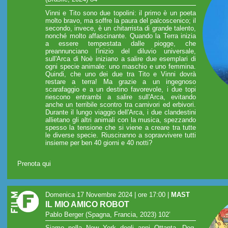
Vinni e Tito sono due topolini: il primo è un poeta
molto bravo, ma soffre la paura del palcoscenico; il
secondo, invece, è un chitarrista di grande talento,
nonché molto affascinante. Quando la Terra inizia
a essere tempestata dalle piogge, che
preannunciano l'inizio del diluvio universale,
sull'Arca di Noè iniziano a salire due esemplari di
ogni specie animale: uno maschio e uno femmina.
Quindi, che uno dei due tra Tito e Vinni dovrà
restare a terra! Ma grazie a un ingegnoso
scarafaggio e a un destino favorevole, i due topi
riescono entrambi a salire sull'Arca, evitando
anche un terribile scontro tra carnivori ed erbivori.
Durante il lungo viaggio dell'Arca, i due clandestini
allietano gli altri animali con la musica, spezzando
spesso la tensione che si viene a creare tra tutte
le diverse specie. Riusciranno a sopravvivere tutti
insieme per ben 40 giorni e 40 notti?
Prenota qui
Domenica 17 Novembre 2024 | ore 17:00
|
MAST
IL MIO AMICO ROBOT
Pablo Berger (Spagna, Francia, 2023) 102’
Siamo nella New York degli anni Ottanta. Dog,