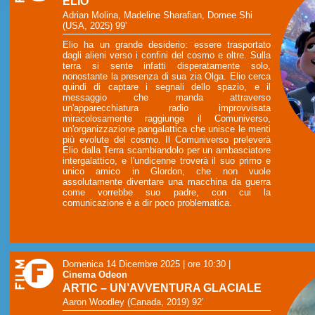
ELIO
Adrian Molina, Madeline Sharafian, Domee Shi
(USA, 2025) 99’
Elio ha un grande desiderio: essere trasportato
dagli alieni verso i confini del cosmo e oltre. Sulla
terra si sente infatti disperatamente solo,
nonostante la presenza di sua zia Olga. Elio cerca
quindi di captare i segnali dello spazio, e il
messaggio che manda attraverso
un'apparecchiatura radio improvvisata
miracolosamente raggiunge il Comuniverso,
un'organizzazione pangalattica che unisce le menti
più evolute del cosmo. Il Comuniverso preleverà
Elio dalla Terra scambiandolo per un ambasciatore
intergalattico, e l'undicenne troverà il suo primo e
unico amico in Glordon, che non vuole
assolutamente diventare una macchina da guerra
come vorrebbe suo padre, con cui la
comunicazione è a dir poco problematica.
Domenica 14 Dicembre 2025 | ore 10:30
|
Cinema Odeon
ARTIC – UN’AVVENTURA GLACIALE
Aaron Woodley (Canada, 2019) 92’