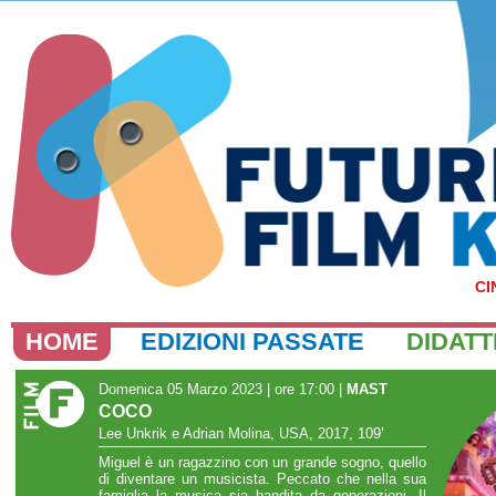
CI
HOME
EDIZIONI PASSATE
DIDATT
Domenica 05 Marzo 2023 | ore 17:00
|
MAST
COCO
Lee Unkrik e Adrian Molina, USA, 2017, 109’
Miguel è un ragazzino con un grande sogno, quello
di diventare un musicista. Peccato che nella sua
famiglia la musica sia bandita da generazioni. Il