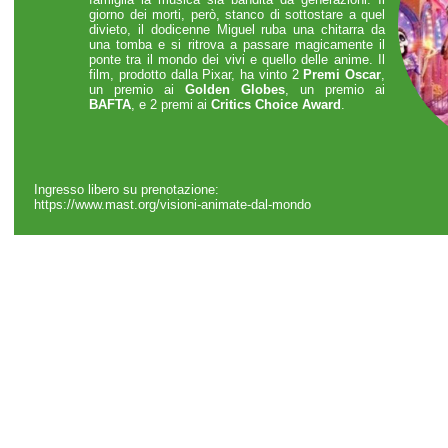
giorno dei morti, però, stanco di sottostare a quel
divieto, il dodicenne Miguel ruba una chitarra da
una tomba e si ritrova a passare magicamente il
ponte tra il mondo dei vivi e quello delle anime. Il
film, prodotto dalla Pixar, ha vinto 2
Premi Oscar
,
un premio ai
Golden Globes
, un premio ai
BAFTA
, e 2 premi ai
Critics Choice Award
.
Ingresso libero su prenotazione:
https://www.mast.org/visioni-animate-dal-mondo