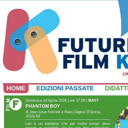
CI
HOME
EDIZIONI PASSATE
DIDATT
Domenica 14 Aprile 2024 | ore 17:00
|
MAST
PHANTOM BOY
di Jean-Loup Felicioli e Alain Gagnol (Francia,
2015) 84'
Leo è un bambino che per molto tempo deve
restare in ospedale, ma ha una dote particolare: