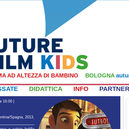
MA AD ALTEZZA DI BAMBINO
BOLOGNA
autu
SSATE
DIDATTICA
INFO
PARTNE
e 16:00
|
entina/Spagna, 2013,
ca a calcio balilla