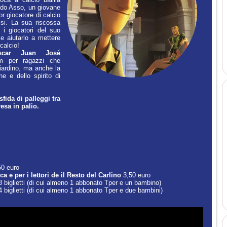
ndo Asso, un giovane
or giocatore di calcio
si. La sua riscossa
i giocatori del suo
 e aiutarlo a mettere
calcio!
scar Juan José
lm per ragazzi che
liardino, ma anche la
ne e dello spirito di
sfida di palleggi tra
esa in palio.
50 euro
ca e per i lettori de il Resto del Carlino
3,50 euro
 biglietti (di cui almeno 1 abbonato Tper e un bambino)
 biglietti (di cui almeno 1 abbonato Tper e due bambini)
Italiano (2014) - Rupert Grint Movie HD