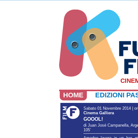
CINE
HOME
EDIZIONI PA
Sabato 01 Novembre 2014 | or
Cinema Galliera
GOOOL!
di Juan José Campanella, Arg
105’
Amadeo lavora in un bar, gio