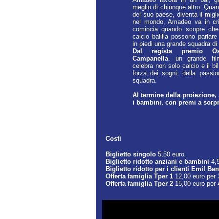
meglio di chiunque altro. Qua
del suo paese, diventa il migli
nel mondo, Amadeo va in cri
comincia quando scopre che 
calcio balilla possono parlare
in piedi una grande squadra di 
Dal regista premio O
Campanella
, un grande fi
celebra non solo calcio e il bi
forza dei sogni, della passio
squadra.
Al termine della proiezione, 
i bambini, con premi a sorpr
Costi
Biglietto singolo
5,50 euro
Biglietto ridotto anziani e bambini
4,
Biglietto ridotto per i clienti Emil Ban
Offerta famiglia Tper 1
12,00 euro per 3
Offerta famiglia Tper 2
15,00 euro per 4
Goool! Trailer Ufficiale 