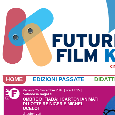
CI
HOME
EDIZIONI PASSATE
DIDATT
Venerdì 25 Novembre 2016 | ore 17:15
|
Salaborsa Ragazzi
OMBRE DI FIABA: I CARTONI ANIMATI
DI LOTTE REINIGER E MICHEL
OCELOT
di autori vari