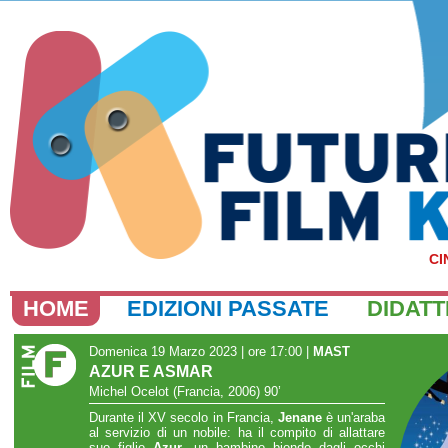
CI
HOME
EDIZIONI PASSATE
DIDATT
Domenica 19 Marzo 2023 | ore 17:00
|
MAST
AZUR E ASMAR
Michel Ocelot (Francia, 2006) 90’
Durante il XV secolo in Francia,
Jenane
è un'araba
al servizio di un nobile: ha il compito di allattare
suo figlio
Azur
, un bambino biondo dagli occhi