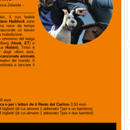
uova Zelanda –
ntin, il suo fedele
tano Haddock
sono
 una nave da tempo
 nasconde un tesoro
ca maledizione.
to omonimo del belga
lberg (
Hook, ET
) e
Lo Hobbit
), Tintin è
 degli ultimi anni,
 scanzonata animata
reativi del mondo: Il
stinata a lasciare il
50 euro
ca e per i lettori de il Resto del Carlino
3,50 euro
 biglietti (di cui almeno 1 abbonato Tper e un bambino)
 biglietti (di cui almeno 1 abbonato Tper e due bambini)