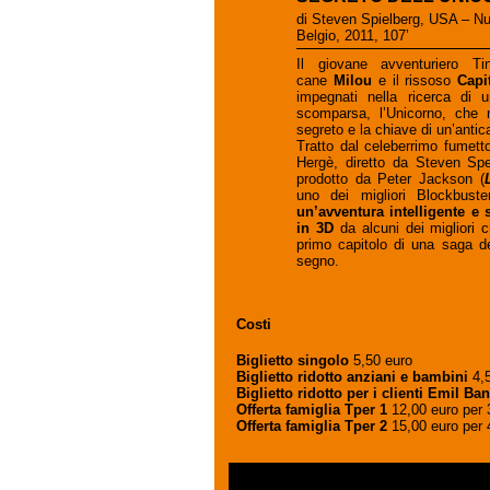
di Steven Spielberg, USA – N
Belgio, 2011, 107’
Il giovane avventuriero Ti
cane
Milou
e il rissoso
Capi
impegnati nella ricerca di
scomparsa, l’Unicorno, che
segreto e la chiave di un’anti
Tratto dal celeberrimo fumet
Hergè, diretto da Steven Spe
prodotto da Peter Jackson (
uno dei migliori Blockbuster
un’avventura intelligente e
in 3D
da alcuni dei migliori c
primo capitolo di una saga de
segno.
Costi
Biglietto singolo
5,50 euro
Biglietto ridotto anziani e bambini
4,
Biglietto ridotto per i clienti Emil Ban
Offerta famiglia Tper 1
12,00 euro per 3
Offerta famiglia Tper 2
15,00 euro per 4