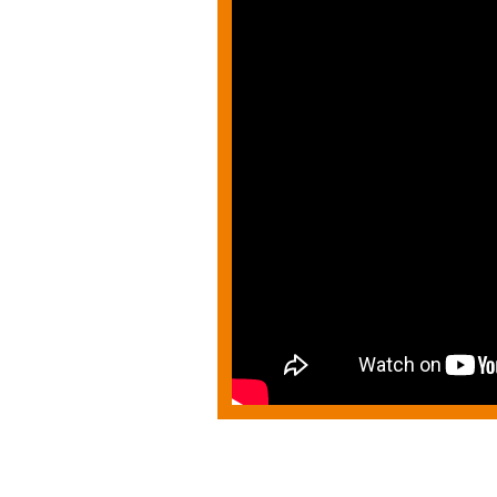
Le Avventure di Tintin: I
italiano ufficiale!!