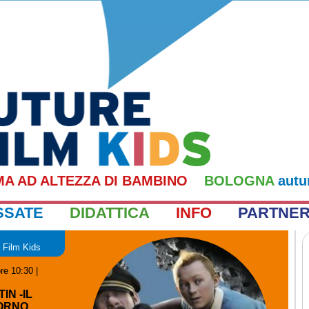
MA AD ALTEZZA DI BAMBINO
BOLOGNA
autu
SSATE
DIDATTICA
INFO
PARTNE
e Film Kids
re 10:30
|
IN -IL
ORNO