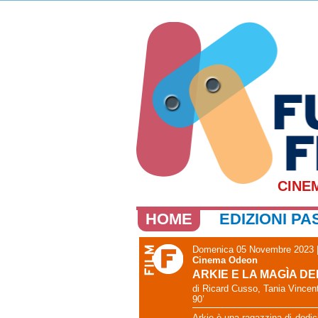
CINE
HOME
EDIZIONI PA
Domenica 05 Novembre 2023 |
Cinema Odeon
ARKIE E LA MAGÌA DE
di Ricard Cusso, Tania Vincent
90’
Arkie è una ragazzina di dodic