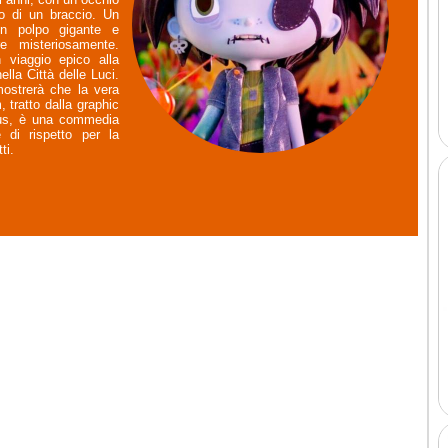
o di un braccio. Un
un polpo gigante e
re misteriosamente.
 viaggio epico alla
ella Città delle Luci.
mostrerà che la vera
m, tratto dalla graphic
ius, è una commedia
 di rispetto per la
ti.