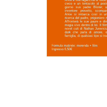
cieco e un tentacolo al post
giorno suo padre Blister, 
inventore provetto, scompa
Arkie si imbarca così in un
ricerca del padre, prigioniero n
Affronterà le sue paure e di
magia vive dentro di lei. Il fil
novel cult di Nathan Jurevic
dark che parla di amore, e
famiglia, di qualsiasi tipo si trat
Formula matinèe: merenda + film
Ingresso 6,50€