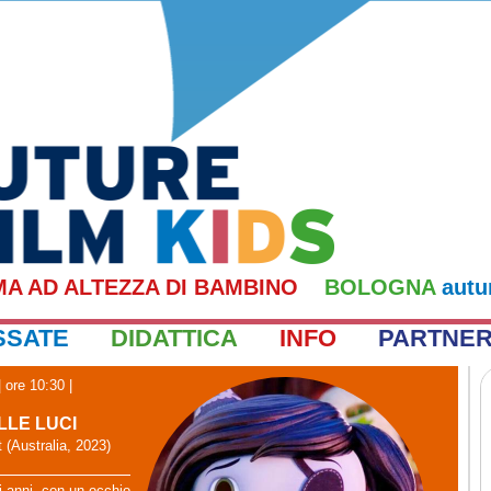
MA AD ALTEZZA DI BAMBINO
BOLOGNA
autu
SSATE
DIDATTICA
INFO
PARTNE
 ore 10:30
|
LLE LUCI
 (Australia, 2023)
i anni, con un occhio