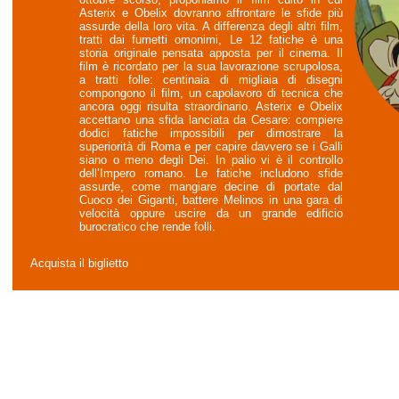
Asterix e Obelix dovranno affrontare le sfide più
assurde della loro vita. A differenza degli altri film,
tratti dai fumetti omonimi, Le 12 fatiche è una
storia originale pensata apposta per il cinema. Il
film è ricordato per la sua lavorazione scrupolosa,
a tratti folle: centinaia di migliaia di disegni
compongono il film, un capolavoro di tecnica che
ancora oggi risulta straordinario. Asterix e Obelix
accettano una sfida lanciata da Cesare: compiere
dodici fatiche impossibili per dimostrare la
superiorità di Roma e per capire davvero se i Galli
siano o meno degli Dei. In palio vi è il controllo
dell’Impero romano. Le fatiche includono sfide
assurde, come mangiare decine di portate dal
Cuoco dei Giganti, battere Melinos in una gara di
velocità oppure uscire da un grande edificio
burocratico che rende folli.
Acquista il biglietto