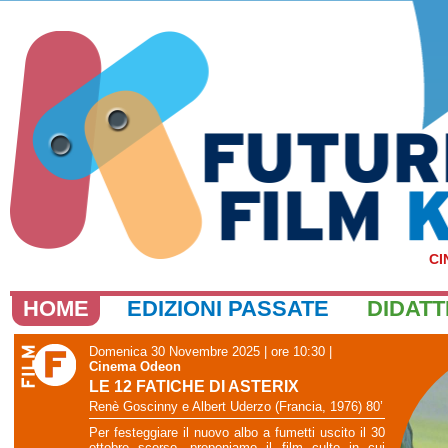
CI
HOME
EDIZIONI PASSATE
DIDATT
Domenica 30 Novembre 2025 | ore 10:30
|
Cinema Odeon
LE 12 FATICHE DI ASTERIX
Renè Goscinny e Albert Uderzo (Francia, 1976) 80’
Per festeggiare il nuovo albo a fumetti uscito il 30
ottobre scorso, proponiamo il film culto in cui