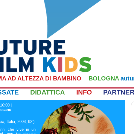
MA AD ALTEZZA DI BAMBINO
BOLOGNA
autu
SSATE
DIDATTICA
INFO
PARTNE
 16:00
|
accano
a, Italia, 2008, 92’)
nni che vive in un
ud, con tre piccole