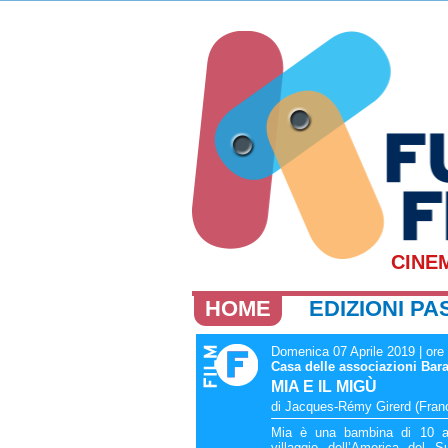
CINE
HOME
EDIZIONI PA
Domenica 07 Aprile 2019 | ore
Casa delle associazioni Bar
MIA E IL MIGÙ
di Jacques-Rémy Girerd (Franci
Mia è una bambina di 10 a
villaggio dell’America del S