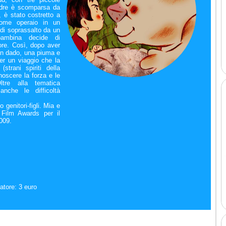
dre è scomparsa da
 è stato costretto a
 come operaio in un
 di soprassalto da un
bambina decide di
ore. Così, dopo aver
(un dado, una piuma e
er un viaggio che la
(strani spiriti della
noscere la forza e le
ltre alla tematica
anche le difficoltà
 genitori-figli. Mia e
 Film Awards per il
2009.
atore: 3 euro