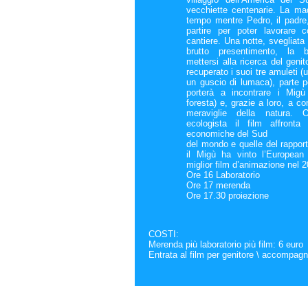
vecchiette centenarie. La ma
tempo mentre Pedro, il padre,
partire per poter lavorare
cantiere. Una notte, svegliata
brutto presentimento, la 
mettersi alla ricerca del genit
recuperato i suoi tre amuleti 
un guscio di lumaca), parte p
porterà a incontrare i Migù 
foresta) e, grazie a loro, a co
meraviglie della natura. O
ecologista il film affronta 
economiche del Sud
del mondo e quelle del rapporto
il Migù ha vinto l’European
miglior film d’animazione nel 
Ore 16 Laboratorio
Ore 17 merenda
Ore 17.30 proiezione
COSTI:
Merenda più laboratorio più film: 6 euro
Entrata al film per genitore \ accompagn