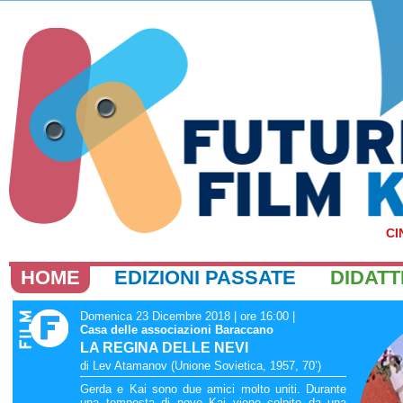
CI
HOME
EDIZIONI PASSATE
DIDATT
Domenica 23 Dicembre 2018 | ore 16:00
|
Casa delle associazioni Baraccano
LA REGINA DELLE NEVI
di Lev Atamanov (Unione Sovietica, 1957, 70’)
Gerda e Kai sono due amici molto uniti. Durante
una tempesta di neve Kai viene colpito da una