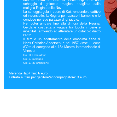
scheggia di ghiaccio magica, scagliata dalla
maligna Regina delle Nevi.
La scheggia gela il cuore di Kai, rendendolo cattivo
ed insensibile; la Regina poi rapisce il bambino e lo
conduce nel suo palazzo di ghiaccio.
Per poter arrivare fino alla dimora della Regina,
Gerda è costretta a vagare tra luoghi impervi e
inospitali, arrivando ad affrontare un ostacolo dietro
l’altro.
Il film è un adattamento della omonima fiaba di
Hans Christian Andersen, e nel 1957 vinse il Leone
d’Oro di categoria alla 18a Mostra internazionale di
Venezia.
Ore 16 Laboratorio
Ore 17 merenda
Ore 17.30 proiezione
Merenda+lab+film: 6 euro
Entrata al film per genitore/accompagnatore: 3 euro