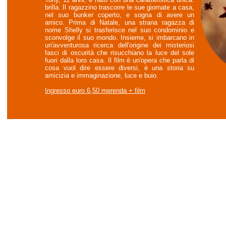
brilla. Il ragazzino trascorre le sue giornate a casa,
nel suo bunker coperto, e sogna di avere un
amico. Prima di Natale, una strana ragazza di
nome Shelly si trasferisce nel suo condominio e
sconvolge il suo mondo. Insieme, si imbarcano in
un'avventurosa ricerca dell'origine dei misteriosi
fasci di oscurità che risucchiano la luce del sole
fuori dalla loro casa. Il film è un'opera che parla di
cosa vuol dire essere diversi, è una storia su
amicizia e immaginazione, luce e buio.
Ingresso euro 6,50 merenda + film