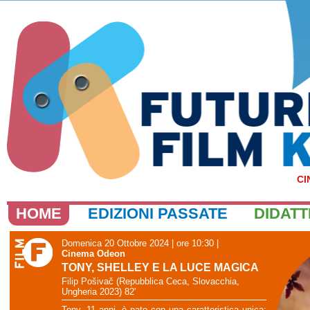
CI
HOME
EDIZIONI PASSATE
DIDATT
Domenica 20 Ottobre 2024 | ore 10:30
|
Cinema Odeon
TONY, SHELLEY E LA LUCE MAGICA
Filip Pošivač (Repubblica Ceca, Slovacchia,
Ungheria 2023) 82'
Tony, 11 anni, è nato con una caratteristica unica: