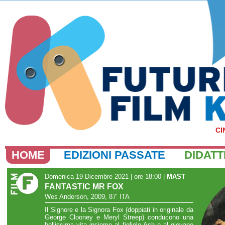
CI
HOME
EDIZIONI PASSATE
DIDATT
Domenica 19 Dicembre 2021 | ore 18:00
|
MAST
FANTASTIC MR FOX
Wes Anderson, 2009, 87’ ITA
Il Signore e la Signora Fox (doppiati in originale da
George Clooney e Meryl Streep) conducono una
bellissima vita insieme al figliolo Ash e al giovane