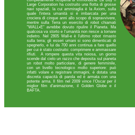
Large Corporation ha costruito una flotta di grosse
navi spaziali, la cui ammiraglia è la Axiom, sulla
quale l'intera umanità si è imbarcata per una
crociera di cinque anni allo scopo di sopravvivere,
mentre sulla Terra un esercito di robot chiamati
"WALL•E” avrebbe dovuto ripulire il Pianeta. Ma
qualcosa va storto e l’umanità non riesce a tornare
indietro. Nel 2805 Wall-e è l'ultimo robot rimasto
sulla terra; gli esseri umani si sono dimenticati di
spegnerlo, e lui da 700 anni continua a fare quello
per cui è stato costruito: comprimere e ammassare
rifiuti. A rompere questa vita noiosa, un giorno
scende dal cielo un razzo che deposita sul pianeta
un robot molto particolare, di genere femminile,
con un livello tecnologico molto superiore: può
infatti volare e registrare immagini, è dotata una
discreta capacità di parola ed è armata con una
potente arma. Il film nel 2009 vince l’Oscar per il
miglior film d’animazione, il Golden Globe e il
BAFTA.