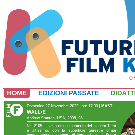
CI
HOME
EDIZIONI PASSATE
DIDATT
Domenica 27 Novembre 2022 | ore 17:00
|
MAST
WALL•E
Andrew Stanton, USA, 2008, 98’
Nel 2105 il livello di inquinamento del pianeta Terra
è altissimo, con la superficie terrestre ormai
completamente ricoperta di immondizia. La Buy n