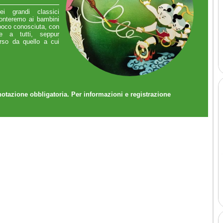
ei grandi classici
conteremo ai bambini
 poco conosciuta, con
e a tutti, seppur
erso da quello a cui
notazione obbligatoria. Per informazioni e registrazione