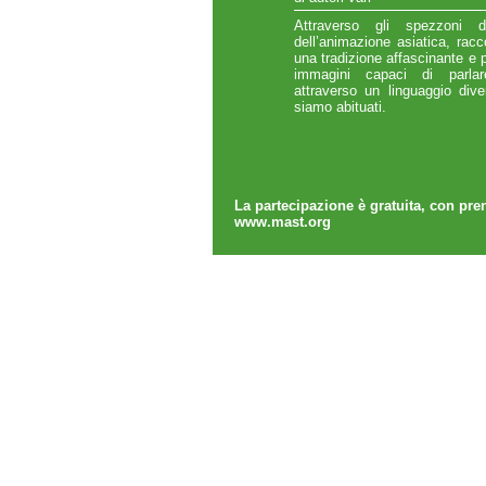
Attraverso gli spezzoni d
dell’animazione asiatica, rac
una tradizione affascinante e
immagini capaci di parlar
attraverso un linguaggio div
siamo abituati.
La partecipazione è gratuita, con pre
www.mast.org