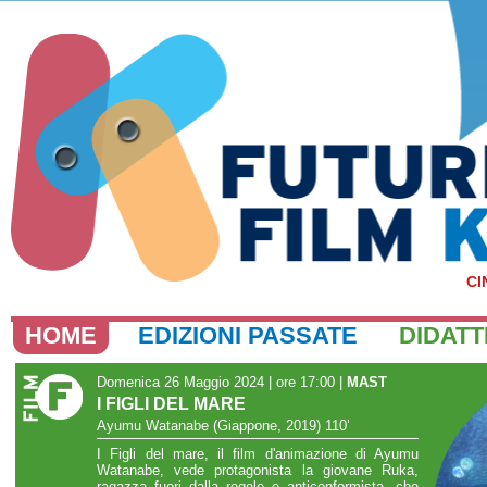
CI
HOME
EDIZIONI PASSATE
DIDATT
Domenica 26 Maggio 2024 | ore 17:00
|
MAST
I FIGLI DEL MARE
Ayumu Watanabe (Giappone, 2019) 110’
I Figli del mare, il film d'animazione di Ayumu
Watanabe, vede protagonista la giovane Ruka,
ragazza fuori dalla regole e anticonformista, che