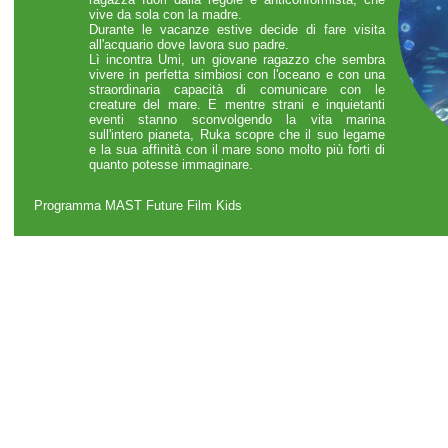
vive da sola con la madre.
Durante le vacanze estive decide di fare visita
all'acquario dove lavora suo padre.
Lì incontra Umi, un giovane ragazzo che sembra
vivere in perfetta simbiosi con l'oceano e con una
straordinaria capacità di comunicare con le
creature del mare. E mentre strani e inquietanti
eventi stanno sconvolgendo la vita marina
sull'intero pianeta, Ruka scopre che il suo legame
e la sua affinità con il mare sono molto più forti di
quanto potesse immaginare.
Programma MAST Future Film Kids