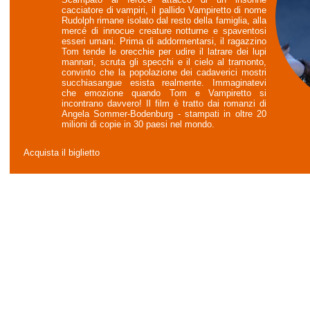
cacciatore di vampiri, il pallido Vampiretto di nome
Rudolph rimane isolato dal resto della famiglia, alla
mercé di innocue creature notturne e spaventosi
esseri umani. Prima di addormentarsi, il ragazzino
Tom tende le orecchie per udire il latrare dei lupi
mannari, scruta gli specchi e il cielo al tramonto,
convinto che la popolazione dei cadaverici mostri
succhiasangue esista realmente. Immaginatevi
che emozione quando Tom e Vampiretto si
incontrano davvero! Il film è tratto dai romanzi di
Angela Sommer-Bodenburg - stampati in oltre 20
milioni di copie in 30 paesi nel mondo.
Acquista il biglietto