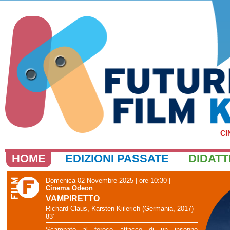
CI
HOME
EDIZIONI PASSATE
DIDATT
Domenica 02 Novembre 2025 | ore 10:30
|
Cinema Odeon
VAMPIRETTO
Richard Claus, Karsten Kiilerich (Germania, 2017)
83’
Scampato al feroce attacco di un insonne