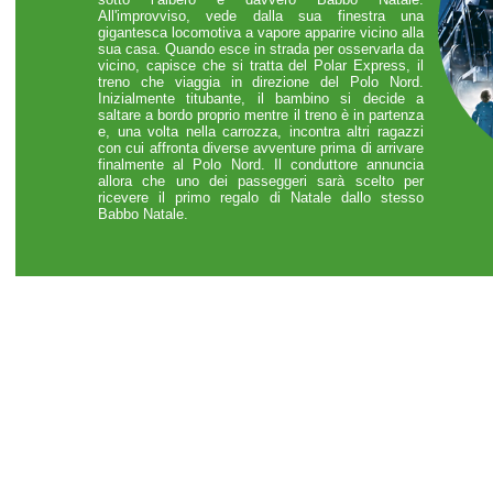
All'improvviso, vede dalla sua finestra una
gigantesca locomotiva a vapore apparire vicino alla
sua casa. Quando esce in strada per osservarla da
vicino, capisce che si tratta del Polar Express, il
treno che viaggia in direzione del Polo Nord.
Inizialmente titubante, il bambino si decide a
saltare a bordo proprio mentre il treno è in partenza
e, una volta nella carrozza, incontra altri ragazzi
con cui affronta diverse avventure prima di arrivare
finalmente al Polo Nord. Il conduttore annuncia
allora che uno dei passeggeri sarà scelto per
ricevere il primo regalo di Natale dallo stesso
Babbo Natale.