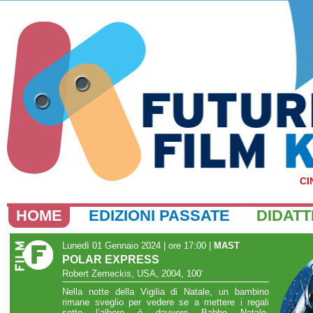
CI
HOME
EDIZIONI PASSATE
DIDATT
Lunedì 01 Gennaio 2024 | ore 17:00
|
MAST
POLAR EXPRESS
Robert Zemeckis, USA, 2004, 100’
Nella notte della Vigilia di Natale, un bambino
rimane sveglio per vedere se a mettere i regali
sotto l’albero è davvero Babbo Natale.