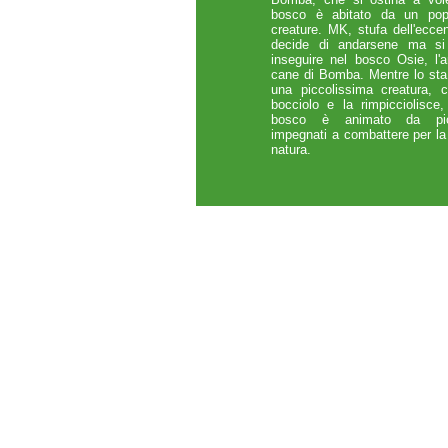
bosco è abitato da un popo
creature. MK, stufa dell'eccen
decide di andarsene ma si
inseguire nel bosco Osie, l'
cane di Bomba. Mentre lo st
una piccolissima creatura,
bocciolo e la rimpicciolisce
bosco è animato da picco
impegnati a combattere per la
natura.