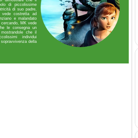
lo di piccolissime
tricità di suo padre,
 vede costretta ad
anziano e malandato
a cercando, MK vede
 che le consegna un
, mostrandole che il
lissimi individui
 sopravvivenza della