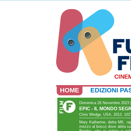
CINE
HOME
EDIZIONI PA
Domenica 26 Novembre 2023 |
EPIC - IL MONDO SEG
Chris Wedge, USA, 2013, 102’
Mary Katherine, detta MK, rag
mezzo al bosco dove abita suo
Bomba, che si ostina a vole