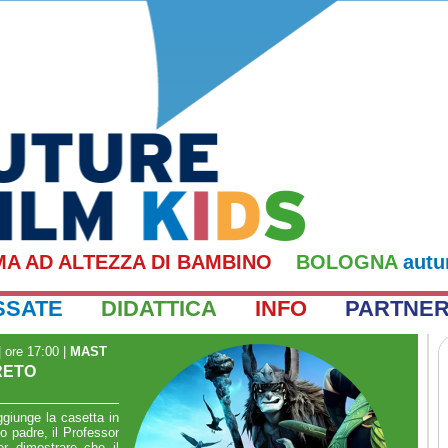
MA AD ALTEZZA DI BAMBINO
BOLOGNA
autu
SSATE
DIDATTICA
INFO
PARTNE
 ore 17:00
|
MAST
RETO
giunge la casetta in
 padre, il Professor
r dimostrare che il