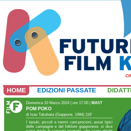
CI
HOME
EDIZIONI PASSATE
DIDATT
Domenica 10 Marzo 2024 | ore 17:00
|
MAST
POM POKO
di Isao Takahata (Giappone, 1994) 119'
I tanuki, piccoli e inermi cani-procioni, assai tipici
delle campagne e del folklore giapponese, si dice
siano dotati di capacità magiche, che siano ghiotti