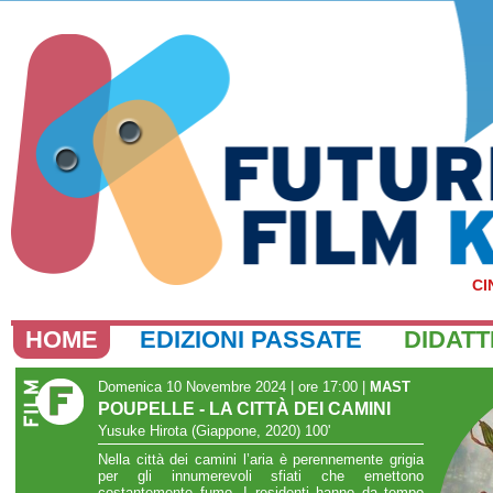
CI
HOME
EDIZIONI PASSATE
DIDATT
Domenica 10 Novembre 2024 | ore 17:00
|
MAST
POUPELLE - LA CITTÀ DEI CAMINI
Yusuke Hirota (Giappone, 2020) 100'
Nella città dei camini l’aria è perennemente grigia
per gli innumerevoli sfiati che emettono
costantemente fumo. I residenti hanno da tempo