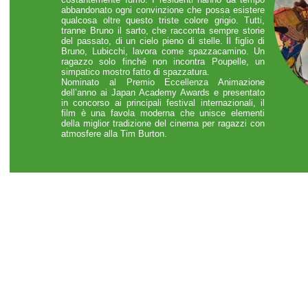
abbandonato ogni convinzione che possa esistere
qualcosa oltre questo triste colore grigio. Tutti,
tranne Bruno il sarto, che racconta sempre storie
del passato, di un cielo pieno di stelle. Il figlio di
Bruno, Lubicchi, lavora come spazzacamino. Un
ragazzo solo finché non incontra Poupelle, un
simpatico mostro fatto di spazzatura.
Nominato al Premio Eccellenza Animazione
dell’anno ai Japan Academy Awards e presentato
in concorso ai principali festival internazionali, il
film è una favola moderna che unisce elementi
della miglior tradizione del cinema per ragazzi con
atmosfere alla Tim Burton.