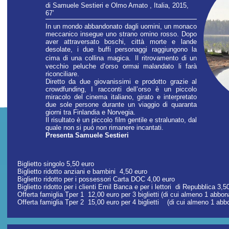
di Samuele Sestieri e Olmo Amato , Italia, 2015,
67’
In un mondo abbandonato dagli uomini, un monaco
meccanico insegue uno strano omino rosso. Dopo
aver attraversato boschi, città morte e lande
desolate, i due buffi personaggi raggiungono la
cima di una collina magica. Il ritrovamento di un
vecchio peluche d’orso ormai malandato li farà
riconciliare.
Diretto da due giovanissimi e prodotto grazie al
crowdfunding, I racconti dell’orso è un piccolo
miracolo del cinema italiano, girato e interpretato
due sole persone durante un viaggio di quaranta
giorni tra Finlandia e Norvegia.
Il risultato è un piccolo film gentile e stralunato, dal
quale non si può non rimanere incantati.
Presenta Samuele Sestieri
Biglietto singolo 5,50 euro
Biglietto ridotto anziani e bambini 4,50 euro
Biglietto ridotto per i possessori Carta DOC 4,00 euro
Biglietto ridotto per i clienti Emil Banca e per i lettori di Repubblica 3,
Offerta famiglia Tper 1 12,00 euro per 3 biglietti (di cui almeno 1 abb
Offerta famiglia Tper 2 15,00 euro per 4 biglietti (di cui almeno 1 ab