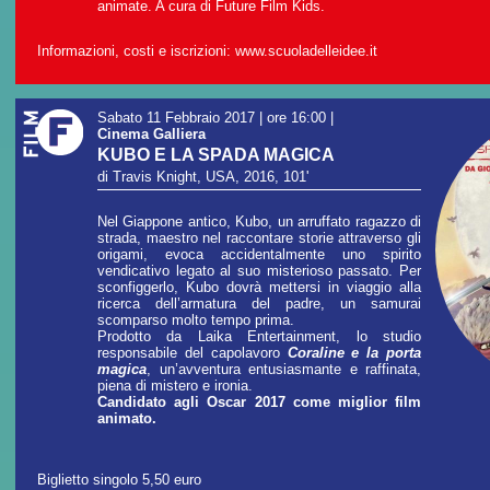
animate. A cura di Future Film Kids.
Informazioni, costi e iscrizioni:
www.scuoladelleidee.it
Sabato 11 Febbraio 2017 | ore 16:00
|
Cinema Galliera
KUBO E LA SPADA MAGICA
di Travis Knight, USA, 2016, 101'
Nel Giappone antico, Kubo, un arruffato ragazzo di
strada, maestro nel raccontare storie attraverso gli
origami, evoca accidentalmente uno spirito
vendicativo legato al suo misterioso passato. Per
sconfiggerlo, Kubo dovrà mettersi in viaggio alla
ricerca dell’armatura del padre, un samurai
scomparso molto tempo prima.
Prodotto da Laika Entertainment, lo studio
responsabile del capolavoro
Coraline e la porta
magica
, un’avventura entusiasmante e raffinata,
piena di mistero e ironia.
Candidato agli Oscar 2017 come miglior film
animato.
Biglietto singolo 5,50 euro