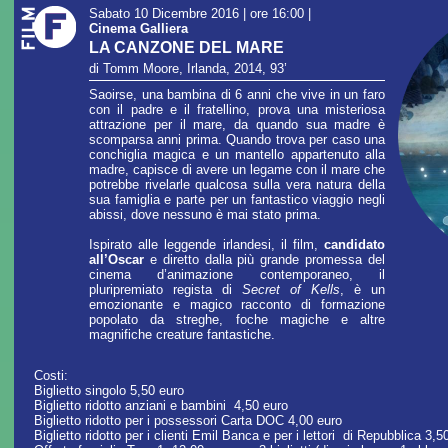
Sabato 10 Dicembre 2016 | ore 16:00
|
Cinema Galliera
LA CANZONE DEL MARE
di Tomm Moore, Irlanda, 2014, 93’
Saoirse, una bambina di 6 anni che vive in un faro
con il padre e il fratellino, prova una misteriosa
attrazione per il mare, da quando sua madre è
scomparsa anni prima. Quando trova per caso una
conchiglia magica e un mantello appartenuto alla
madre, capisce di avere un legame con il mare che
potrebbe rivelarle qualcosa sulla vera natura della
sua famiglia e parte per un fantastico viaggio negli
abissi, dove nessuno è mai stato prima.
Ispirato alle leggende irlandesi, il film,
candidato
all’Oscar
e diretto dalla più grande promessa del
cinema d’animazione contemporaneo, il
pluripremiato regista di
Secret of Kells
, è un
emozionante e magico racconto di formazione
popolato da streghe, foche magiche e altre
magnifiche creature fantastiche.
Costi:
Biglietto singolo 5,50 euro
Biglietto ridotto anziani e bambini 4,50 euro
Biglietto ridotto per i possessori Carta DOC 4,00 euro
Biglietto ridotto per i clienti Emil Banca e per i lettori di Repubblica 3,