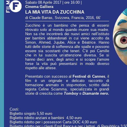
Sabato 08 Aprile 2017 | ore 16:00
|
Cinema Galliera
LA MIA VITA DA ZUCCHINA
di Claude Barras, Svizzera, Francia, 2016, 66’
Zucchino è un bambino che pensa di essersi
ritrovato solo al mondo quando muore sua madre.
Non sa che incontrerà dei nuovi amici nell’istituto
per bambini abbandonati in cui viene accolto da
Simon, Ahmed, Jujube, Alice e Béatrice. Hanno
tutti delle storie di sofferenza alle spalle e possono
essere sia scostanti che teneri. C’è poi Camille
che in lui suscita un’attenzione diversa. Se si
hanno dieci anni, degli amici e si scopre l’amore
forse la vita può presentarsi in modo diverso
rispetto alle attese.
Presentato con successo al
Festival di Cannes
, il
film è un originale e delicato racconto di
formazione animato in stop-motion, scritto dalla
regista Celine Sciamma, specializzata in grandi
storie di crescita come
Tomboy
e
Diamante nero.
Costi:
Biglietto singolo 5,50 euro
Biglietto ridotto anziani e bambini 4,50 euro
Biglietto ridotto per i possessori Carta DOC 4,00 euro
Biglietto ridotto per i clienti Emil Banca e per i lettori di Repubblica 3,