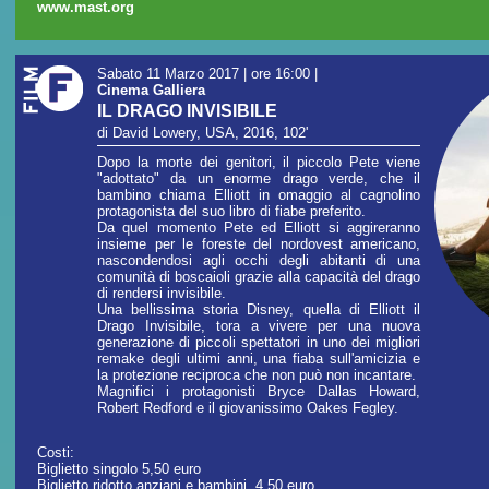
www.mast.org
Sabato 11 Marzo 2017 | ore 16:00
|
Cinema Galliera
IL DRAGO INVISIBILE
di David Lowery, USA, 2016, 102'
Dopo la morte dei genitori, il piccolo Pete viene
"adottato" da un enorme drago verde, che il
bambino chiama Elliott in omaggio al cagnolino
protagonista del suo libro di fiabe preferito.
Da quel momento Pete ed Elliott si aggireranno
insieme per le foreste del nordovest americano,
nascondendosi agli occhi degli abitanti di una
comunità di boscaioli grazie alla capacità del drago
di rendersi invisibile.
Una bellissima storia Disney, quella di Elliott il
Drago Invisibile, tora a vivere per una nuova
generazione di piccoli spettatori in uno dei migliori
remake degli ultimi anni, una fiaba sull'amicizia e
la protezione reciproca che non può non incantare.
Magnifici i protagonisti Bryce Dallas Howard,
Robert Redford e il giovanissimo Oakes Fegley.
Costi:
Biglietto singolo 5,50 euro
Biglietto ridotto anziani e bambini 4,50 euro