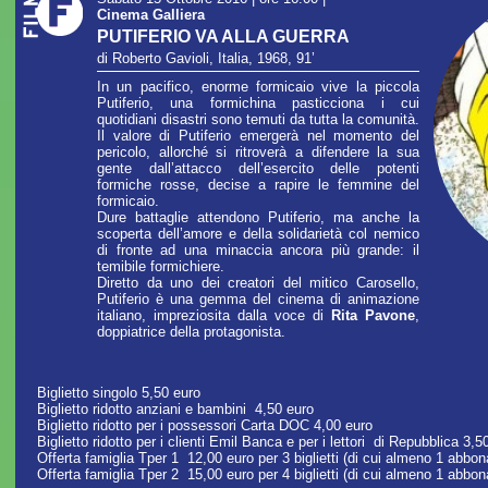
Cinema Galliera
PUTIFERIO VA ALLA GUERRA
di Roberto Gavioli, Italia, 1968, 91’
In un pacifico, enorme formicaio vive la piccola
Putiferio, una formichina pasticciona i cui
quotidiani disastri sono temuti da tutta la comunità.
Il valore di Putiferio emergerà nel momento del
pericolo, allorché si ritroverà a difendere la sua
gente dall’attacco dell’esercito delle potenti
formiche rosse, decise a rapire le femmine del
formicaio.
Dure battaglie attendono Putiferio, ma anche la
scoperta dell’amore e della solidarietà col nemico
di fronte ad una minaccia ancora più grande: il
temibile formichiere.
Diretto da uno dei creatori del mitico Carosello,
Putiferio è una gemma del cinema di animazione
italiano, impreziosita dalla voce di
Rita Pavone
,
doppiatrice della protagonista.
Biglietto singolo 5,50 euro
Biglietto ridotto anziani e bambini 4,50 euro
Biglietto ridotto per i possessori Carta DOC 4,00 euro
Biglietto ridotto per i clienti Emil Banca e per i lettori di Repubblica 3,
Offerta famiglia Tper 1 12,00 euro per 3 biglietti (di cui almeno 1 abb
Offerta famiglia Tper 2 15,00 euro per 4 biglietti (di cui almeno 1 abbo