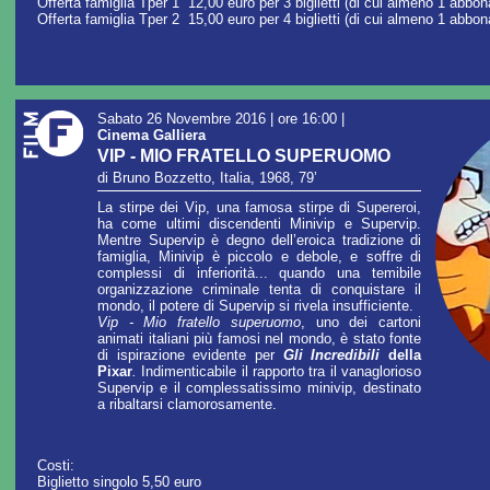
Offerta famiglia Tper 1 12,00 euro per 3 biglietti (di cui almeno 1 abb
Offerta famiglia Tper 2 15,00 euro per 4 biglietti (di cui almeno 1 abbo
Sabato 26 Novembre 2016 | ore 16:00
|
Cinema Galliera
VIP - MIO FRATELLO SUPERUOMO
di Bruno Bozzetto, Italia, 1968, 79’
La stirpe dei Vip, una famosa stirpe di Supereroi,
ha come ultimi discendenti Minivip e Supervip.
Mentre Supervip è degno dell’eroica tradizione di
famiglia, Minivip è piccolo e debole, e soffre di
complessi di inferiorità... quando una temibile
organizzazione criminale tenta di conquistare il
mondo, il potere di Supervip si rivela insufficiente.
Vip - Mio fratello superuomo
, uno dei cartoni
animati italiani più famosi nel mondo, è stato fonte
di ispirazione evidente per
Gli Incredibili
della
Pixar
.
Indimenticabile il rapporto tra il vanaglorioso
Supervip e il complessatissimo minivip, destinato
a ribaltarsi clamorosamente.
Costi:
Biglietto singolo 5,50 euro