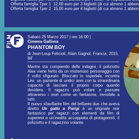
Offerta famiglia Tper 1 12,00 euro per 3 biglietti (di cui almeno 1 abb
Offerta famiglia Tper 2 15,00 euro per 4 biglietti (di cui almeno 1 abbo
Sabato 25 Marzo 2017 | ore 16:00
|
Cinema Galliera
PHANTOM BOY
di Jean-Loup Felicioli, Alain Gagnol, Francia, 2015,
84’
Mentre sta compiendo delle indagini, il poliziotto
Alex viene ferito da un misterioso personaggio con
il volto sfigurato. Bloccato in ospedale, incontra
Léo, un paziente di undici anni con la straordinaria
capacità di lasciare il proprio corpo quando
desidera. Il ragazzo può volare e passare
attraverso i muri come un fantasma, invisibile a
tutti.
Il nuovo sfavillante film del brillante duo che aveva
diretto
Un gatto a Parigi
è un originale noir
fantastico per ragazzi con elementi da film di
supereroi e un’inedita accoppiata di protagonisti, il
poliziotto e il ragazzino volante.