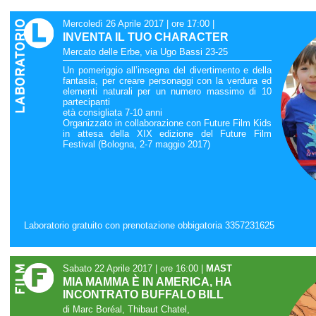
Mercoledì 26 Aprile 2017 | ore 17:00
|
INVENTA IL TUO CHARACTER
Mercato delle Erbe, via Ugo Bassi 23-25
Un pomeriggio all’insegna del divertimento e della
fantasia, per creare personaggi con la verdura ed
elementi naturali per un numero massimo di 10
partecipanti
età consigliata 7-10 anni
Organizzato in collaborazione con Future Film Kids
in attesa della XIX edizione del Future Film
Festival (Bologna, 2-7 maggio 2017)
Laboratorio gratuito con prenotazione obbigatoria 3357231625
Sabato 22 Aprile 2017 | ore 16:00
|
MAST
MIA MAMMA È IN AMERICA, HA
INCONTRATO BUFFALO BILL
di Marc Boréal, Thibaut Chatel,