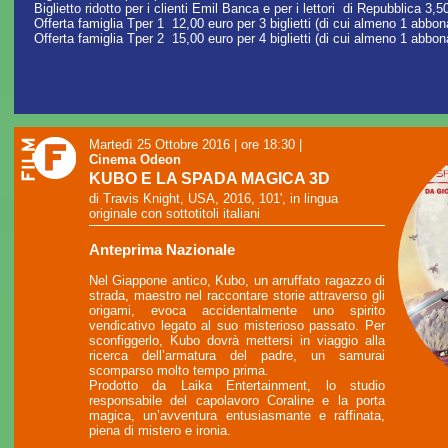
Biglietto ridotto per i clienti Emil Banca e per i lettori di Repubblica 3,
Offerta famiglia Tper 1 12,00 euro per 3 biglietti (di cui almeno 1 abb
Offerta famiglia Tper 2 15,00 euro per 4 biglietti (di cui almeno 1 abbo
Martedì 25 Ottobre 2016 | ore 18:30
|
Cinema Odeon
KUBO E LA SPADA MAGICA 3D
di Travis Knight, USA, 2016, 101', in lingua
originale con sottotitoli italiani
Anteprima Nazionale
Nel Giappone antico, Kubo, un arruffato ragazzo di
strada, maestro nel raccontare storie attraverso gli
origami, evoca accidentalmente uno spirito
vendicativo legato al suo misterioso passato. Per
sconfiggerlo, Kubo dovrà mettersi in viaggio alla
ricerca dell’armatura del padre, un samurai
scomparso molto tempo prima.
Prodotto da Laika Entertainment, lo studio
responsabile del capolavoro Coraline e la porta
magica, un’avventura entusiasmante e raffinata,
piena di mistero e ironia.