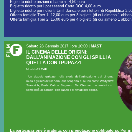
Biglietto ridotto anziani e bambini 4,50 euro
Biglietto ridotto per i possessori Carta DOC 4,00 euro
Biglietto ridotto per i clienti Emil Banca e per i lettori di Repubblica 3,
Offerta famiglia Tper 1 12,00 euro per 3 biglietti (di cui almeno 1 abb
Offerta famiglia Tper 2 15,00 euro per 4 biglietti (di cui almeno 1 abb
Sabato 28 Gennaio 2017 | ore 16:00
|
MAST
IL CINEMA DELLE ORIGINI:
DALL’ANIMAZIONE CON GLI SPILLI A
QUELLA CON I PUPAZZI
di autori vari
Un viaggio guidato nella storia dell’animazione dal cinema
muto agli inizi del sonoro, alla scoperta di autori come Wadyslaw
Starevich, Emile Cohl e Segundo De Chomon, raccontati con
semplicità ai bambini con l’aiuto dei filmati dell’epoca.
La partecipazione è gratuita, con prenotazione obbligatoria. Per i