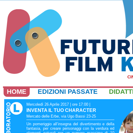
CI
HOME
EDIZIONI PASSATE
DIDATT
Mercoledì 26 Aprile 2017 | ore 17:00
|
INVENTA IL TUO CHARACTER
Mercato delle Erbe, via Ugo Bassi 23-25
Un pomeriggio all’insegna del divertimento e della
fantasia, per creare personaggi con la verdura ed
elementi naturali per un numero massimo di 10