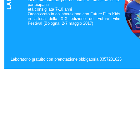
partecipanti
età consigliata 7-10 anni
Organizzato in collaborazione con Future Film Kids
in attesa della XIX edizione del Future Film
Festival (Bologna, 2-7 maggio 2017)
Laboratorio gratuito con prenotazione obbigatoria 3357231625