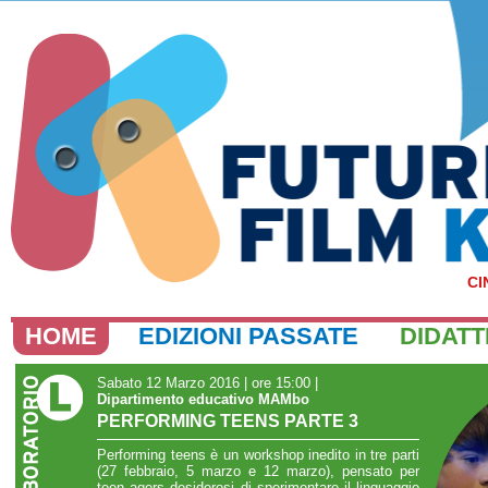
CI
HOME
EDIZIONI PASSATE
DIDATT
Sabato 12 Marzo 2016 | ore 15:00
|
Dipartimento educativo MAMbo
PERFORMING TEENS PARTE 3
Performing teens è un workshop inedito in tre parti
(27 febbraio, 5 marzo e 12 marzo), pensato per
teen agers desiderosi di sperimentare il linguaggio