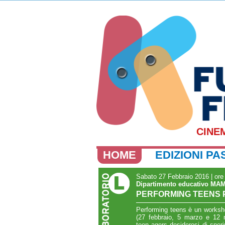
CINE
HOME
EDIZIONI PA
Sabato 27 Febbraio 2016 | ore
Dipartimento educativo MA
PERFORMING TEENS 
Performing teens è un workshop
(27 febbraio, 5 marzo e 12 
teen agers desiderosi di speri