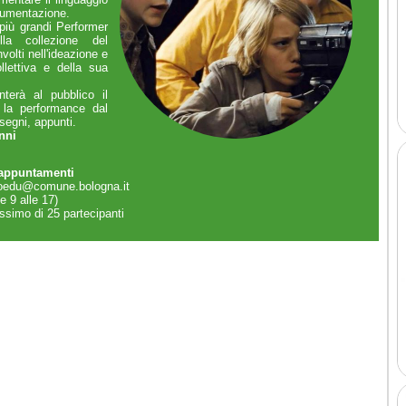
ocumentazione.
 più grandi Performer
lla collezione del
olti nell'ideazione e
llettiva e della sua
terà al pubblico il
 la performance dal
segni, appunti.
anni
e appuntamenti
edu@comune.bologna.it
e 9 alle 17)
ssimo di 25 partecipanti