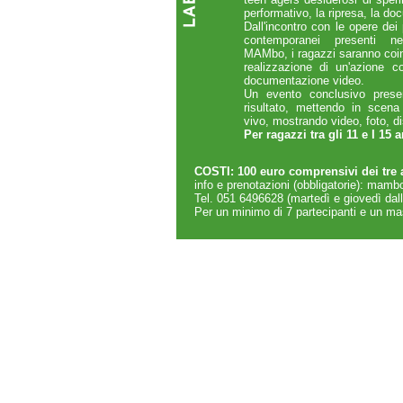
performativo, la ripresa, la d
Dall'incontro con le opere dei
contemporanei presenti ne
MAMbo, i ragazzi saranno coinv
realizzazione di un'azione co
documentazione video.
Un evento conclusivo presen
risultato, mettendo in scena
vivo, mostrando video, foto, di
Per ragazzi tra gli 11 e I 15 
COSTI: 100 euro comprensivi dei tr
info e prenotazioni (obbligatorie):
mambo
Tel. 051 6496628 (martedì e giovedì dall
Per un minimo di 7 partecipanti e un ma