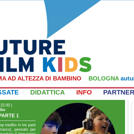
MA AD ALTEZZA DI BAMBINO
BOLOGNA
autu
SSATE
DIDATTICA
INFO
PARTNE
 15:00
|
Mbo
PARTE 1
 inedito in tre parti
marzo), pensato per
mentare il linguaggio